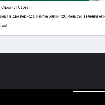
 Спортист Своге!
раца в два периода, изигра близо 120 мача със зеления еки
тво!