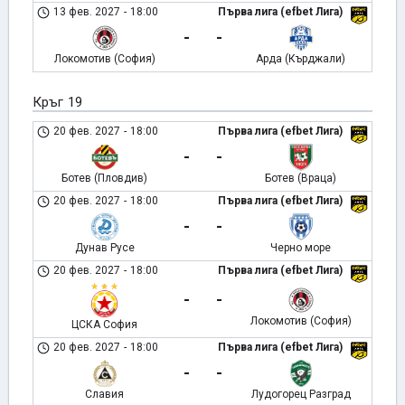
13 фев. 2027
-
18:00
Първа лига (efbet Лига)
-
-
Локомотив (София)
Арда (Кърджали)
Кръг 19
20 фев. 2027
-
18:00
Първа лига (efbet Лига)
-
-
Ботев (Пловдив)
Ботев (Враца)
20 фев. 2027
-
18:00
Първа лига (efbet Лига)
-
-
Дунав Русе
Черно море
20 фев. 2027
-
18:00
Първа лига (efbet Лига)
-
-
Локомотив (София)
ЦСКА София
20 фев. 2027
-
18:00
Първа лига (efbet Лига)
-
-
Славия
Лудогорец Разград