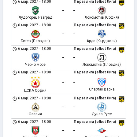
6 мар. 2027
-
18:00
Първа лига (efbet Лига)
-
-
Лудогорец Разград
Локомотив (София)
6 мар. 2027
-
18:00
Първа лига (efbet Лига)
-
-
Ботев (Пловдив)
Арда (Кърджали)
6 мар. 2027
-
18:00
Първа лига (efbet Лига)
-
-
Черно море
Локомотив (Пловдив)
6 мар. 2027
-
18:00
Първа лига (efbet Лига)
-
-
Спартак Варна
ЦСКА София
6 мар. 2027
-
18:00
Първа лига (efbet Лига)
-
-
Славия
Дунав Русе
6 мар. 2027
-
18:00
Първа лига (efbet Лига)
-
-