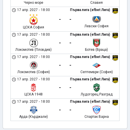
Черно море
Славия
17 апр. 2027
-
18:00
Първа лига (efbet Лига)
-
-
Левски София
ЦСКА София
17 апр. 2027
-
18:00
Първа лига (efbet Лига)
-
-
Локомотив (Пловдив)
Ботев (Враца)
17 апр. 2027
-
18:00
Първа лига (efbet Лига)
-
-
Локомотив (София)
Септември (София)
17 апр. 2027
-
18:00
Първа лига (efbet Лига)
-
-
ЦСКА 1948
Лудогорец Разград
17 апр. 2027
-
18:00
Първа лига (efbet Лига)
-
-
Арда (Кърджали)
Спартак Варна