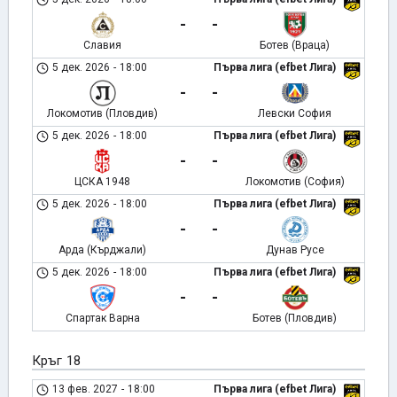
-
-
Славия
Ботев (Враца)
5 дек. 2026
-
18:00
Първа лига (efbet Лига)
-
-
Локомотив (Пловдив)
Левски София
5 дек. 2026
-
18:00
Първа лига (efbet Лига)
-
-
ЦСКА 1948
Локомотив (София)
5 дек. 2026
-
18:00
Първа лига (efbet Лига)
-
-
Арда (Кърджали)
Дунав Русе
5 дек. 2026
-
18:00
Първа лига (efbet Лига)
-
-
Спартак Варна
Ботев (Пловдив)
Кръг 18
13 фев. 2027
-
18:00
Първа лига (efbet Лига)