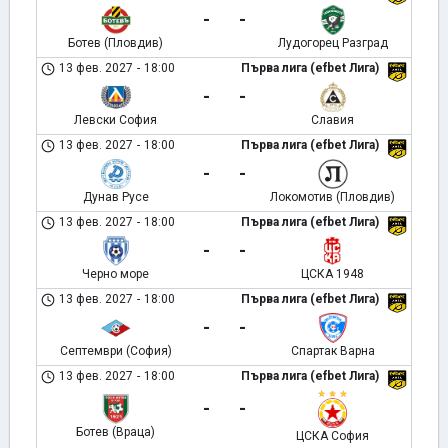
-
-
Ботев (Пловдив)
Лудогорец Разград
13 фев. 2027
-
18:00
Първа лига (efbet Лига)
-
-
Левски София
Славия
13 фев. 2027
-
18:00
Първа лига (efbet Лига)
-
-
Дунав Русе
Локомотив (Пловдив)
13 фев. 2027
-
18:00
Първа лига (efbet Лига)
-
-
Черно море
ЦСКА 1948
13 фев. 2027
-
18:00
Първа лига (efbet Лига)
-
-
Септември (София)
Спартак Варна
13 фев. 2027
-
18:00
Първа лига (efbet Лига)
-
-
Ботев (Враца)
ЦСКА София