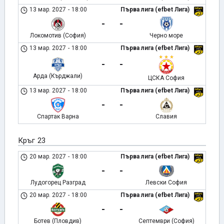
13 мар. 2027
-
18:00
Първа лига (efbet Лига)
-
-
Локомотив (София)
Черно море
13 мар. 2027
-
18:00
Първа лига (efbet Лига)
-
-
Арда (Кърджали)
ЦСКА София
13 мар. 2027
-
18:00
Първа лига (efbet Лига)
-
-
Спартак Варна
Славия
Кръг 23
20 мар. 2027
-
18:00
Първа лига (efbet Лига)
-
-
Лудогорец Разград
Левски София
20 мар. 2027
-
18:00
Първа лига (efbet Лига)
-
-
Ботев (Пловдив)
Септември (София)