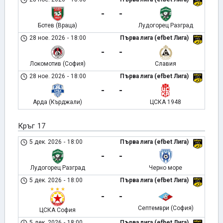
-
-
Ботев (Враца)
Лудогорец Разград
28 ное. 2026
-
18:00
Първа лига (efbet Лига)
-
-
Локомотив (София)
Славия
28 ное. 2026
-
18:00
Първа лига (efbet Лига)
-
-
Арда (Кърджали)
ЦСКА 1948
Кръг 17
5 дек. 2026
-
18:00
Първа лига (efbet Лига)
-
-
Лудогорец Разград
Черно море
5 дек. 2026
-
18:00
Първа лига (efbet Лига)
-
-
Септември (София)
ЦСКА София
5 дек. 2026
-
18:00
Първа лига (efbet Лига)