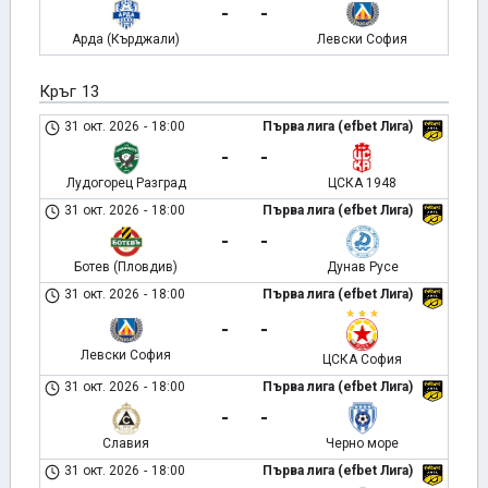
-
-
Арда (Кърджали)
Левски София
Кръг 13
31 окт. 2026
-
18:00
Първа лига (efbet Лига)
-
-
Лудогорец Разград
ЦСКА 1948
31 окт. 2026
-
18:00
Първа лига (efbet Лига)
-
-
Ботев (Пловдив)
Дунав Русе
31 окт. 2026
-
18:00
Първа лига (efbet Лига)
-
-
Левски София
ЦСКА София
31 окт. 2026
-
18:00
Първа лига (efbet Лига)
-
-
Славия
Черно море
31 окт. 2026
-
18:00
Първа лига (efbet Лига)