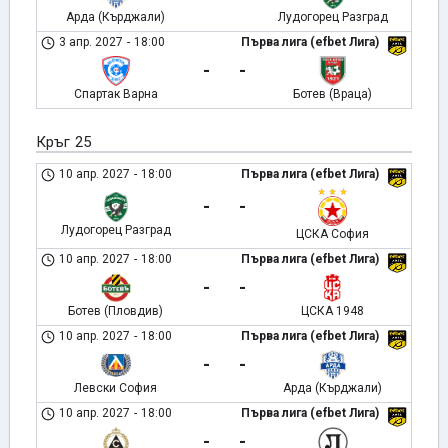
Арда (Кърджали)
Лудогорец Разград
3 апр. 2027
-
18:00
Първа лига (efbet Лига)
-
-
Спартак Варна
Ботев (Враца)
Кръг 25
10 апр. 2027
-
18:00
Първа лига (efbet Лига)
-
-
Лудогорец Разград
ЦСКА София
10 апр. 2027
-
18:00
Първа лига (efbet Лига)
-
-
Ботев (Пловдив)
ЦСКА 1948
10 апр. 2027
-
18:00
Първа лига (efbet Лига)
-
-
Левски София
Арда (Кърджали)
10 апр. 2027
-
18:00
Първа лига (efbet Лига)
-
-