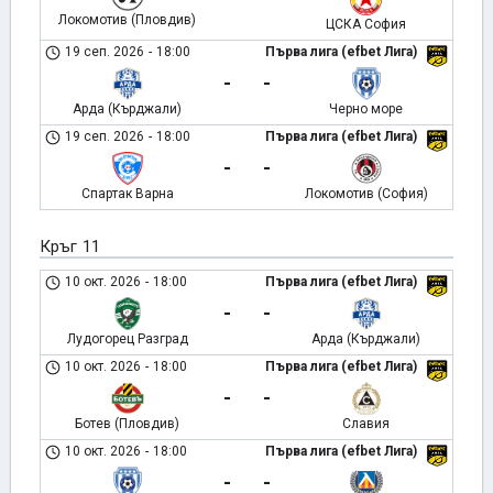
Локомотив (Пловдив)
ЦСКА София
19 сеп. 2026
-
18:00
Първа лига (efbet Лига)
-
-
Арда (Кърджали)
Черно море
19 сеп. 2026
-
18:00
Първа лига (efbet Лига)
-
-
Спартак Варна
Локомотив (София)
Кръг 11
10 окт. 2026
-
18:00
Първа лига (efbet Лига)
-
-
Лудогорец Разград
Арда (Кърджали)
10 окт. 2026
-
18:00
Първа лига (efbet Лига)
-
-
Ботев (Пловдив)
Славия
10 окт. 2026
-
18:00
Първа лига (efbet Лига)
-
-