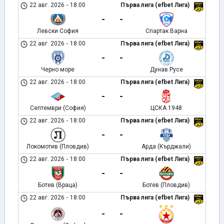
22 авг. 2026
-
18:00
Първа лига (efbet Лига)
-
-
Левски София
Спартак Варна
22 авг. 2026
-
18:00
Първа лига (efbet Лига)
-
-
Черно море
Дунав Русе
22 авг. 2026
-
18:00
Първа лига (efbet Лига)
-
-
Септември (София)
ЦСКА 1948
22 авг. 2026
-
18:00
Първа лига (efbet Лига)
-
-
Локомотив (Пловдив)
Арда (Кърджали)
22 авг. 2026
-
18:00
Първа лига (efbet Лига)
-
-
Ботев (Враца)
Ботев (Пловдив)
22 авг. 2026
-
18:00
Първа лига (efbet Лига)
-
-