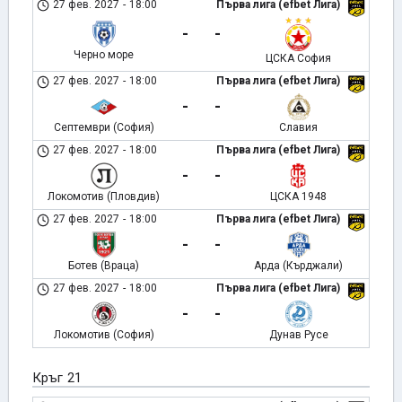
27 фев. 2027
-
18:00
Първа лига (efbet Лига)
-
-
Черно море
ЦСКА София
27 фев. 2027
-
18:00
Първа лига (efbet Лига)
-
-
Септември (София)
Славия
27 фев. 2027
-
18:00
Първа лига (efbet Лига)
-
-
Локомотив (Пловдив)
ЦСКА 1948
27 фев. 2027
-
18:00
Първа лига (efbet Лига)
-
-
Ботев (Враца)
Арда (Кърджали)
27 фев. 2027
-
18:00
Първа лига (efbet Лига)
-
-
Локомотив (София)
Дунав Русе
Кръг 21