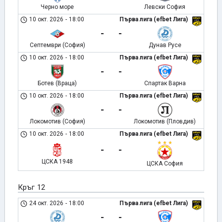
Черно море
Левски София
10 окт. 2026
-
18:00
Първа лига (efbet Лига)
-
-
Септември (София)
Дунав Русе
10 окт. 2026
-
18:00
Първа лига (efbet Лига)
-
-
Ботев (Враца)
Спартак Варна
10 окт. 2026
-
18:00
Първа лига (efbet Лига)
-
-
Локомотив (София)
Локомотив (Пловдив)
10 окт. 2026
-
18:00
Първа лига (efbet Лига)
-
-
ЦСКА 1948
ЦСКА София
Кръг 12
24 окт. 2026
-
18:00
Първа лига (efbet Лига)
-
-