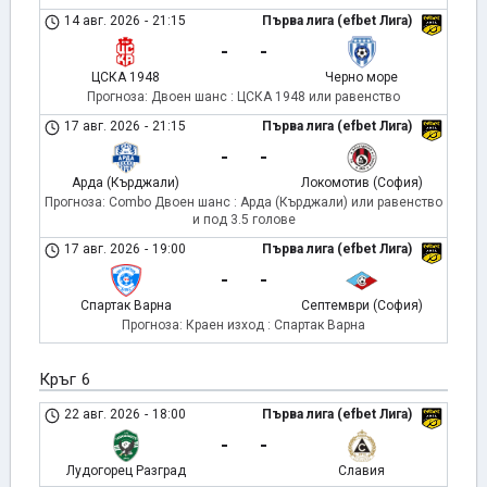
14 авг. 2026
-
21:15
Първа лига (efbet Лига)
-
-
ЦСКА 1948
Черно море
Прогноза:
Двоен шанс : ЦСКА 1948 или равенство
17 авг. 2026
-
21:15
Първа лига (efbet Лига)
-
-
Арда (Кърджали)
Локомотив (София)
Прогноза:
Combo Двоен шанс : Арда (Кърджали) или равенство
и под 3.5 голове
17 авг. 2026
-
19:00
Първа лига (efbet Лига)
-
-
Спартак Варна
Септември (София)
Прогноза:
Краен изход : Спартак Варна
Кръг 6
22 авг. 2026
-
18:00
Първа лига (efbet Лига)
-
-
Лудогорец Разград
Славия