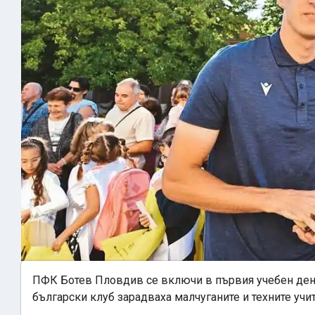
ПФК Ботев Пловдив се включи в първия учебен ден 
български клуб зарадваха малчуганите и техните учит