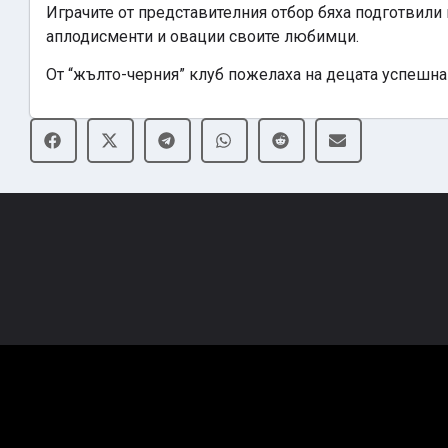
Играчите от представителния отбор бяха подготвили
аплодисменти и овации своите любимци.
От “жълто-черния” клуб пожелаха на децата успешна 