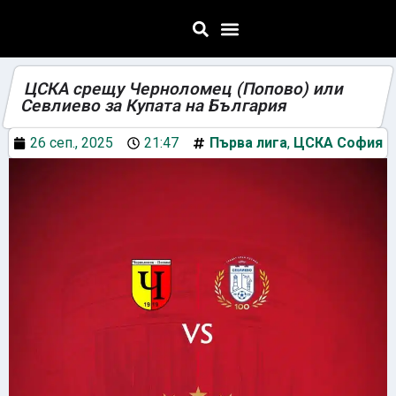
ЦСКА срещу Черноломец (Попово) или
Севлиево за Купата на България
26 сеп., 2025
21:47
Първа лига
,
ЦСКА София