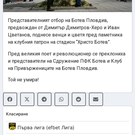
Представителният отбор на Ботев Пловдив,
предвождан от Димитър Димитров-Херо и Иван
Цветанов, поднесе венци и цветя пред паметника
на клубния патрон на стадион “Христо Ботев”.
Пред великия поет и революционер се преклониха
и представители на Сдружение ПФК Ботев и Клуб
на Привържениците на Ботев Пловдив.
Той не умира!
Класиране
Първа лига (efbet Лига)