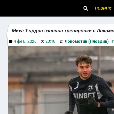
НОВИНИ
Миха Търдан започна тренировки с Локом
4 фев., 2026
23:18
Локомотив (Пловдив)
,
П