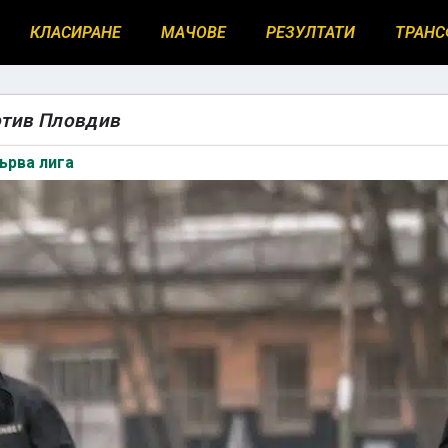
КЛАСИРАНЕ
МАЧОВЕ
РЕЗУЛТАТИ
ТРАНС
отив Пловдив
ърва лига