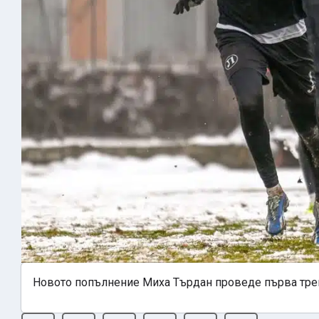
Новото попълнение Миха Търдан проведе първа тре