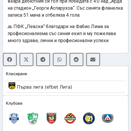
вкара дебютния си гол при победата с 4:0 над „Арда“
на стадион „Георги Аспарухов“. Със синята фланелка
записа 51 мача и отбеляза 4 гола.
🙏 ПФК „Левски“ благодари на Фабио Лима за
професионализма със синия екип и му пожелава
много здраве, лични и професионални успехи.
Класиране
Първа лига (efbet Лига)
Клубове