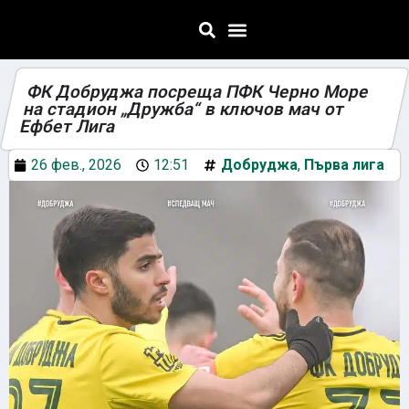
ФК Добруджа посреща ПФК Черно Море
на стадион „Дружба“ в ключов мач от
Ефбет Лига
26 фев., 2026
12:51
Добруджа
,
Първа лига