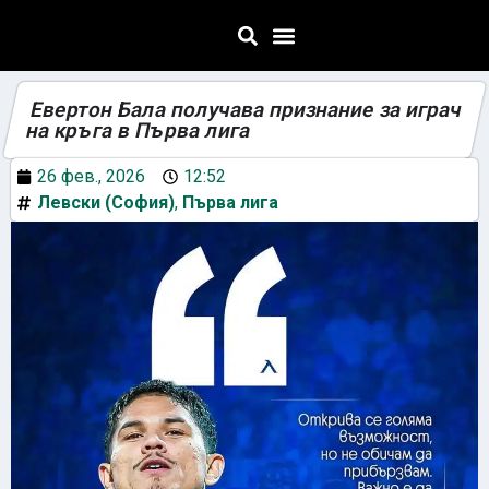
Евертон Бала получава признание за играч
на кръга в Първа лига
26 фев., 2026
12:52
Левски (София)
,
Първа лига