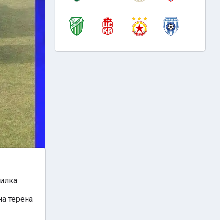
илка.
на терена