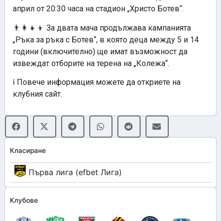
април от 20:30 часа на стадион „Христо Ботев“.
👨‍👩‍👧‍👦 За двата мача продължава кампанията
„Ръка за ръка с Ботев“, в която деца между 5 и 14
години (включително) ще имат възможност да
извеждат отборите на терена на „Колежа“.
ℹ️ Повече информация можете да откриете на
клубния сайт.
Класиране
Първа лига (efbet Лига)
Клубове