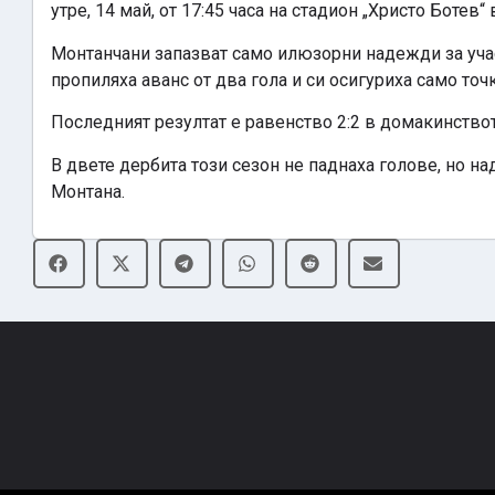
утре, 14 май, от 17:45 часа на стадион „Христо Ботев“
Монтанчани запазват само илюзорни надежди за участ
пропиляха аванс от два гола и си осигуриха само точк
Последният резултат е равенство 2:2 в домакинство
В двете дербита този сезон не паднаха голове, но на
Монтана.