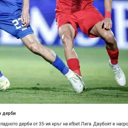
о дерби
адното дерби от 35-ия кръг на efbet Лига. Двубоят е наср