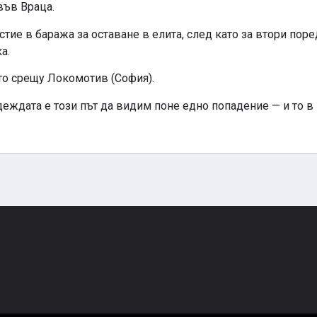
 във Враца.
ие в баража за оставане в елита, след като за втори пор
а.
то срещу Локомотив (София).
деждата е този път да видим поне едно попадение — и то в