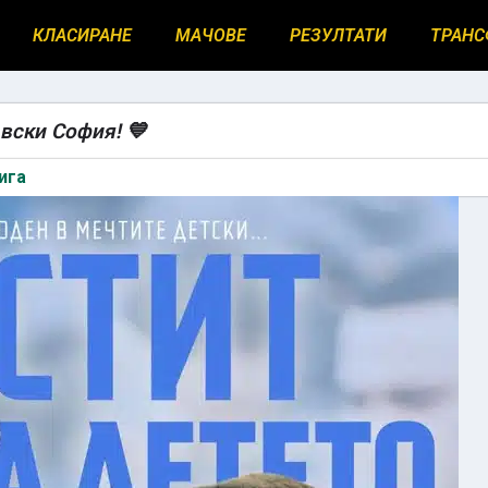
КЛАСИРАНЕ
МАЧОВЕ
РЕЗУЛТАТИ
ТРАНС
вски София! 💙
ига