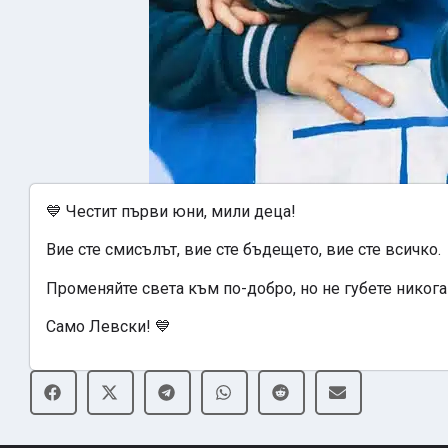
💙 Честит първи юни, мили деца!
Вие сте смисълът, вие сте бъдещето, вие сте всичко.
Променяйте света към по-добро, но не губете никога 
Само Левски! 💙