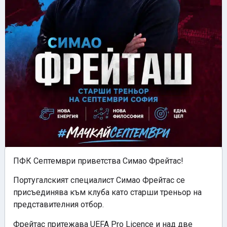
ПФК Септември приветства Симaо Фрейтас!
Португалският специалист Симaо Фрейтас се
присъединява към клуба като старши треньор на
представителния отбор.
Фрейтас притежава UEFA Pro Licence и над две