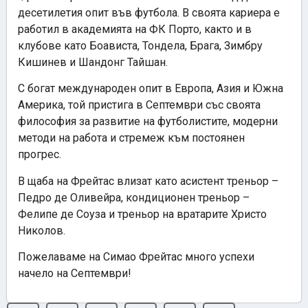
десетилетия опит във футбола. В своята кариера е
работил в академията на ФК Порто, както и в
клубове като Боависта, Тондела, Брага, Зимбру
Кишинев и Шандонг Тайшан.
С богат международен опит в Европа, Азия и Южна
Америка, той пристига в Септември със своята
философия за развитие на футболистите, модерни
методи на работа и стремеж към постоянен
прогрес.
В щаба на Фрейтас влизат като асистент треньор –
Педро де Оливейра, кондиционен треньор –
Фелипе де Соуза и треньор на вратарите Христо
Николов.
Пожелаваме на Симaо Фрейтас много успехи
начело на Септември!