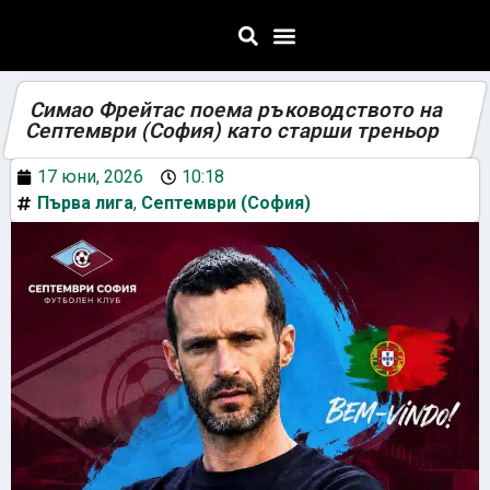
Симaо Фрейтас поема ръководството на
Септември (София) като старши треньор
17 юни, 2026
10:18
Първа лига
,
Септември (София)