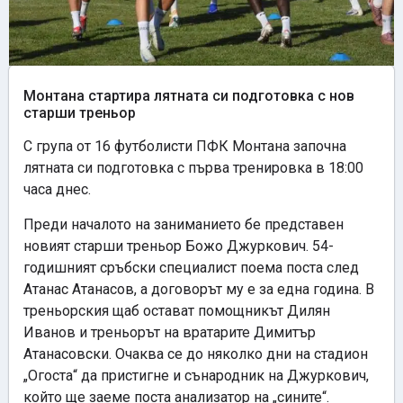
Монтана стартира лятната си подготовка с нов
старши треньор
С група от 16 футболисти ПФК Монтана започна
лятната си подготовка с първа тренировка в 18:00
часа днес.
Преди началото на заниманието бе представен
новият старши треньор Божо Джуркович. 54-
годишният сръбски специалист поема поста след
Атанас Атанасов, а договорът му е за една година. В
треньорския щаб остават помощникът Дилян
Иванов и треньорът на вратарите Димитър
Атанасовски. Очаква се до няколко дни на стадион
„Огоста“ да пристигне и сънародник на Джуркович,
който ще заеме поста анализатор на „сините“.