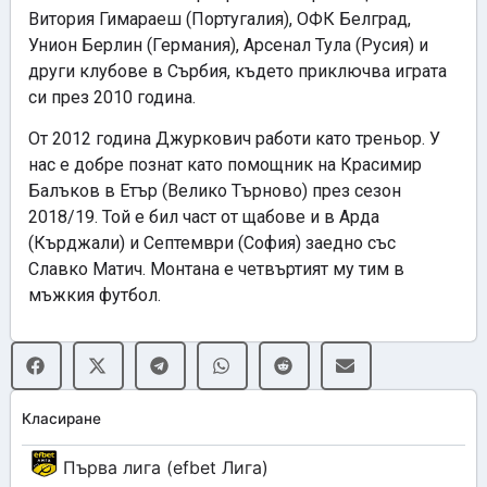
Витория Гимараеш (Португалия), ОФК Белград,
Унион Берлин (Германия), Арсенал Тула (Русия) и
други клубове в Сърбия, където приключва играта
си през 2010 година.
От 2012 година Джуркович работи като треньор. У
нас е добре познат като помощник на Красимир
Балъков в Етър (Велико Търново) през сезон
2018/19. Той е бил част от щабове и в Арда
(Кърджали) и Септември (София) заедно със
Славко Матич. Монтана е четвъртият му тим в
мъжкия футбол.
Класиране
Първа лига (efbet Лига)