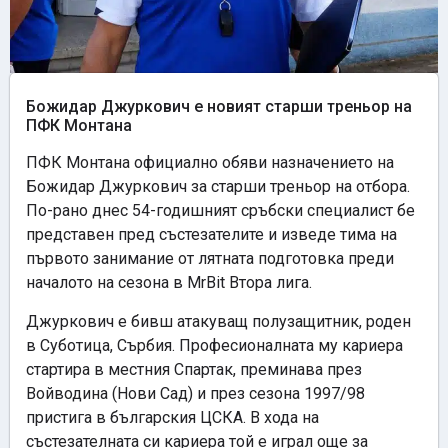
Божидар Джуркович е новият старши треньор на
ПФК Монтана
ПФК Монтана официално обяви назначението на
Божидар Джуркович за старши треньор на отбора.
По-рано днес 54-годишният сръбски специалист бе
представен пред състезателите и изведе тима на
първото занимание от лятната подготовка преди
началото на сезона в MrBit Втора лига.
Джуркович е бивш атакуващ полузащитник, роден
в Суботица, Сърбия. Професионалната му кариера
стартира в местния Спартак, преминава през
Войводина (Нови Сад) и през сезона 1997/98
пристига в българския ЦСКА. В хода на
състезателната си кариера той е играл още за