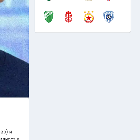
во) и
илност и