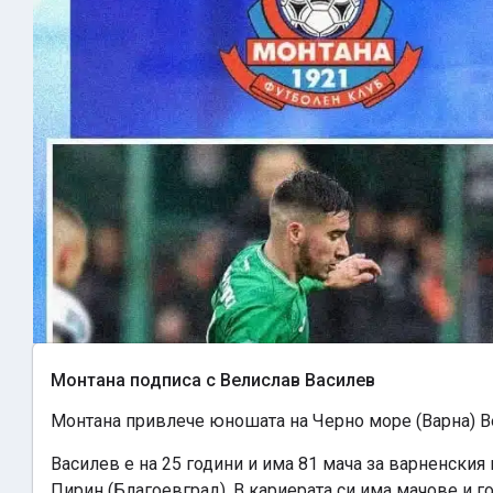
Монтана подписа с Велислав Василев
Монтана привлече юношата на Черно море (Варна) В
Василев е на 25 години и има 81 мача за варненския 
Пирин (Благоевград). В кариерата си има мачове и го