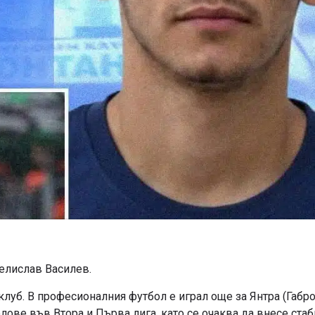
елислав Василев.
клуб. В професионалния футбол е играл още за Янтра (Габро
лове във Втора и Първа лига, като се очаква да внесе стаб