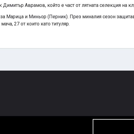
 Димитър Аврамов, който е част от лятната селекция на кл
 за Марица и Миньор (Перник). През миналия сезон защит
мача, 27 от които като титуляр.