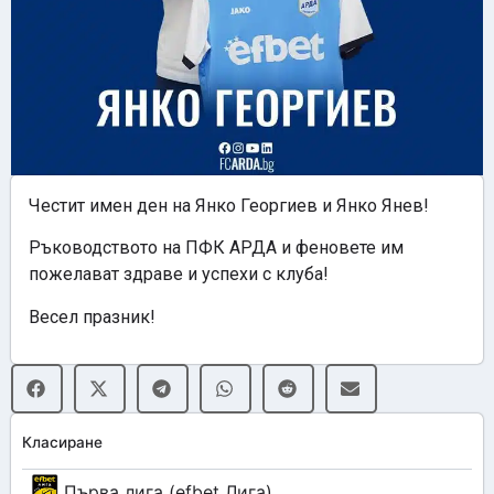
Честит имен ден на Янко Георгиев и Янко Янев!
Ръководството на ПФК АРДА и феновете им
пожелават здраве и успехи с клуба!
Весел празник!
Класиране
Първа лига (efbet Лига)