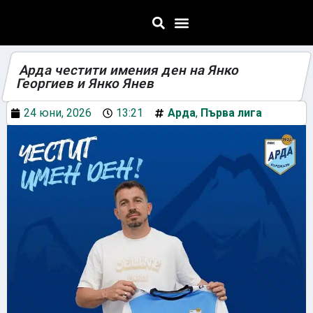
Арда честити имения ден на Янко
Георгиев и Янко Янев
24 юни, 2026
13:21
Арда
,
Първа лига