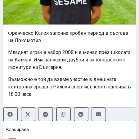
Франческо Калия започна пробен период в състава
на Локомотив.
Младият играч е набор 2008 и е минал през школата
на Каляри. Има записани двубои и за юношеските
гарнитури на България.
Възможно е той да вземе участие в днешната
контролна среща с Рилски спортист, която започва в
18:00 часа.
Класиране