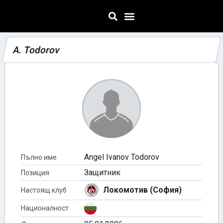
A. Todorov
Angel Ivanov Todorov
Пълно име
Защитник
Позиция
Локомотив (София)
Настоящ клуб
Националност