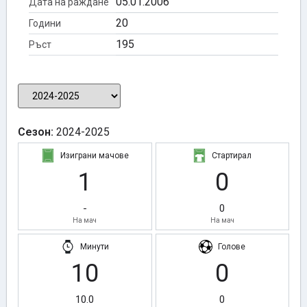
05.01.2006
Дата на раждане
20
Години
195
Ръст
Сезон:
2024-2025
Изиграни мачове
Стартирал
1
0
-
0
На мач
На мач
Минути
Голове
10
0
10.0
0