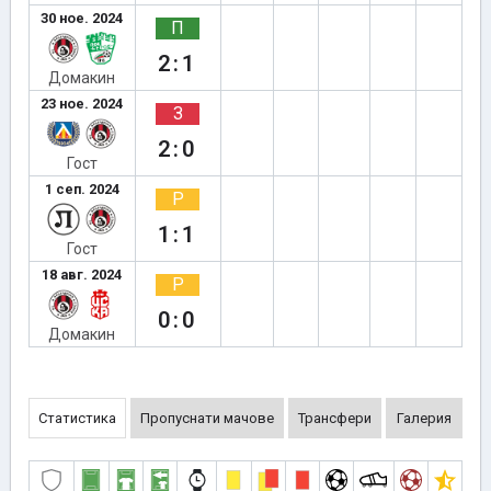
30 ное. 2024
П
2:1
Домакин
23 ное. 2024
З
2:0
Гост
1 сеп. 2024
Р
1:1
Гост
18 авг. 2024
Р
0:0
Домакин
Статистика
Пропуснати мачове
Трансфери
Галерия