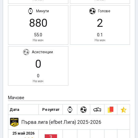
Минути
Голове
880
2
55.0
0.1
На мач
На мач
Асистенции
0
0
На мач
Мачове
Дата
Резултат
Първа лига (efbet Лига) 2025-2026
25 май 2026
З