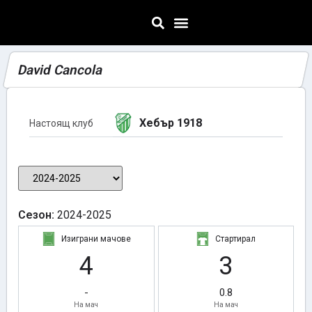
David Cancola
Хебър 1918
Настоящ клуб
Сезон:
2024-2025
Изиграни мачове
Стартирал
4
3
-
0.8
На мач
На мач