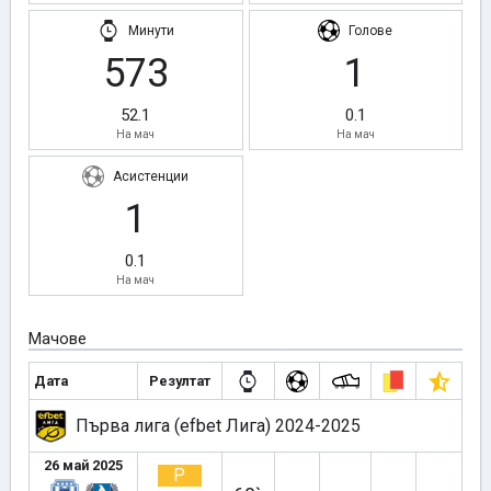
Минути
Голове
573
1
52.1
0.1
На мач
На мач
Асистенции
1
0.1
На мач
Мачове
Дата
Резултат
Първа лига (efbet Лига) 2024-2025
26 май 2025
Р