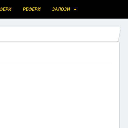
ФЕРИ
РЕФЕРИ
ЗАЛОЗИ