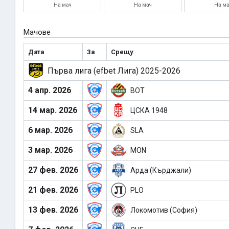
На мач
На мач
На ма
Мачове
Дата
За
Срещу
Първа лига (efbet Лига) 2025-2026
4 апр. 2026
BOT
14 мар. 2026
ЦСКА 1948
6 мар. 2026
SLA
3 мар. 2026
MON
27 фев. 2026
Арда (Кърджали)
21 фев. 2026
PLO
13 фев. 2026
Локомотив (София)