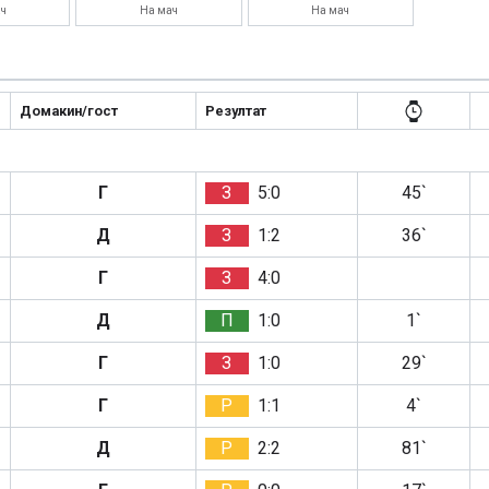
ч
На мач
На мач
Домакин/гост
Резултат
Г
З
5:0
45`
Д
З
1:2
36`
Г
З
4:0
Д
П
1:0
1`
Г
З
1:0
29`
Г
Р
1:1
4`
Д
Р
2:2
81`