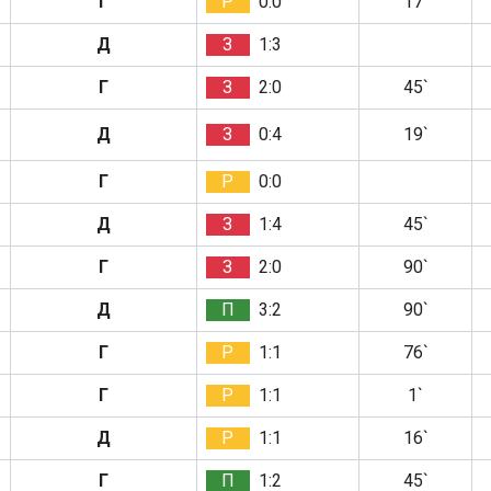
Г
Р
0:0
17`
Д
З
1:3
Г
З
2:0
45`
Д
З
0:4
19`
Г
Р
0:0
Д
З
1:4
45`
Г
З
2:0
90`
Д
П
3:2
90`
Г
Р
1:1
76`
Г
Р
1:1
1`
Д
Р
1:1
16`
Г
П
1:2
45`