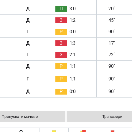
Д
П
3:0
20`
Д
З
1:2
45`
Г
Р
0:0
90`
Д
З
1:3
17`
Г
З
2:1
72`
Д
Р
1:1
90`
Г
Р
1:1
90`
Д
Р
0:0
90`
Пропуснати мачове
Трансфери