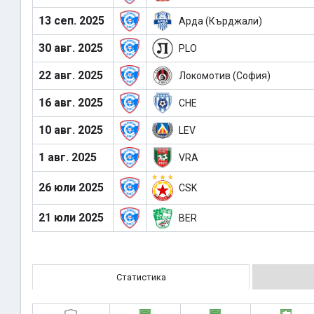
13 сеп. 2025
Арда (Кърджали)
30 авг. 2025
PLO
22 авг. 2025
Локомотив (София)
16 авг. 2025
CHE
10 авг. 2025
LEV
1 авг. 2025
VRA
26 юли 2025
CSK
21 юли 2025
BER
Статистика