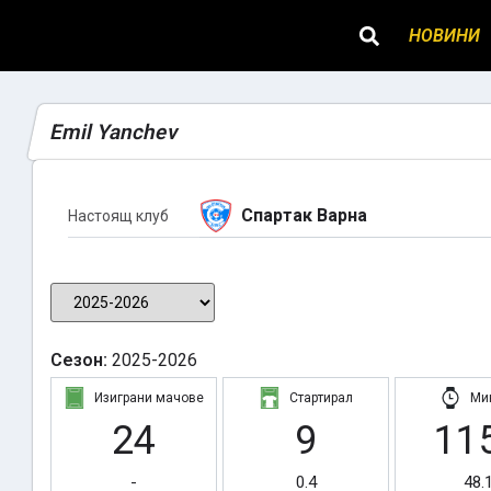
НОВИНИ
Emil Yanchev
Спартак Варна
Настоящ клуб
Сезон:
2025-2026
Изиграни мачове
Стартирал
Ми
24
9
11
-
0.4
48.