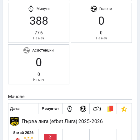
Минути
Голове
388
0
77.6
0
На мач
На мач
Асистенции
0
0
На мач
Мачове
Дата
Резултат
Първа лига (efbet Лига) 2025-2026
8 май 2026
З