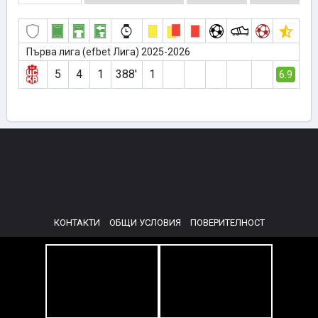
Първа лига (efbet Лига) 2025-2026
5
4
1
388′
1
6.9
КОНТАКТИ
ОБЩИ УСЛОВИЯ
ПОВЕРИТЕЛНОСТ