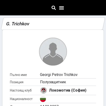
G. Trichkov
Georgi Petrov Trichkov
Пълно име
Полузащитник
Позиция
Локомотив (София)
Настоящ клуб
Националност