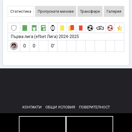
Статистика
Пропуснати мачове
Трансфери
Галерия
Първа лига (efbet Лига) 2024-2025
0
0
0′
КОНТАКТИ
ОБЩИ УСЛОВИЯ
ПОВЕРИТЕЛНОСТ