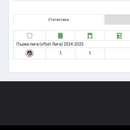
Статистика
Първа лига (efbet Лига) 2024-2025
1
1