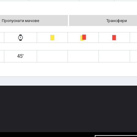
Пропуснати мачове
Трансфери
45′