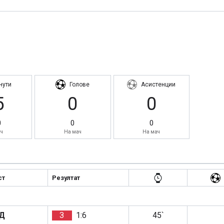
нути
Голове
Асистенции
5
0
0
0
0
0
ч
На мач
На мач
ст
Резултат
Д
З
1:6
45`