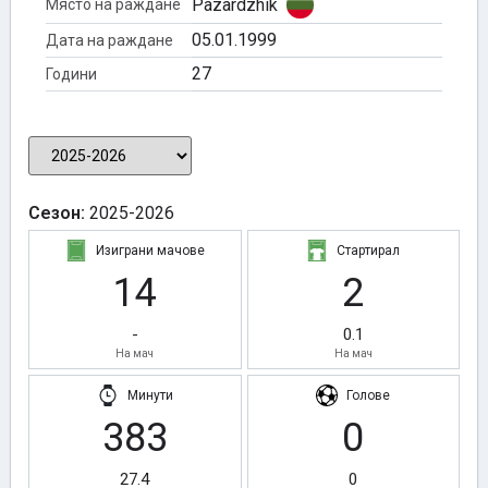
Pazardzhik
Място на раждане
05.01.1999
Дата на раждане
27
Години
Сезон:
2025-2026
Изиграни мачове
Стартирал
14
2
-
0.1
На мач
На мач
Минути
Голове
383
0
27.4
0