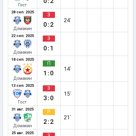
0:2
Гост
28 сеп. 2025
З
24`
0:2
Домакин
22 сеп. 2025
З
0:1
Домакин
18 сеп. 2025
П
14`
1:0
Домакин
13 сеп. 2025
З
15`
3:0
Гост
31 авг. 2025
Р
21`
2:2
Домакин
25 авг. 2025
З