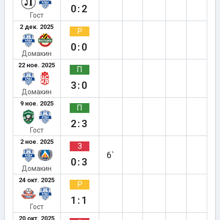
0:2
Гост
2 дек. 2025
Р
0:0
Домакин
22 ное. 2025
П
3:0
Домакин
9 ное. 2025
П
2:3
Гост
2 ное. 2025
З
6`
0:3
Домакин
24 окт. 2025
Р
1:1
Гост
20 окт. 2025