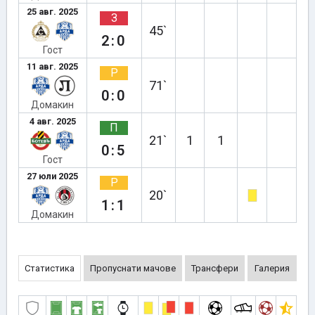
25 авг. 2025
З
45`
2:0
Гост
11 авг. 2025
Р
71`
0:0
Домакин
4 авг. 2025
П
21`
1
1
0:5
Гост
27 юли 2025
Р
20`
1:1
Домакин
Статистика
Пропуснати мачове
Трансфери
Галерия