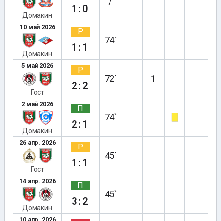
7`
1:0
Домакин
10 май 2026
Р
74`
1:1
Домакин
5 май 2026
Р
72`
1
2:2
Гост
2 май 2026
П
74`
2:1
Домакин
26 апр. 2026
Р
45`
1:1
Гост
14 апр. 2026
П
45`
3:2
Домакин
10 апр. 2026