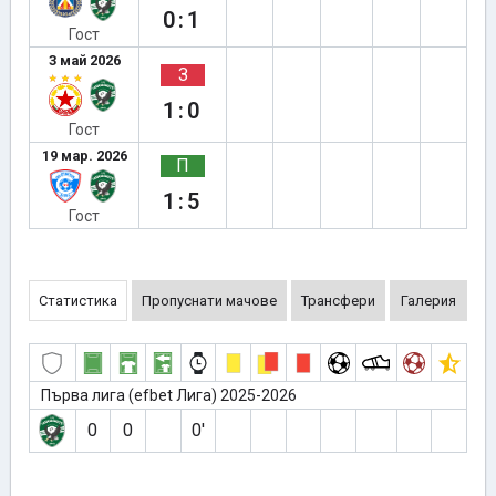
0:1
Гост
3 май 2026
З
1:0
Гост
19 мар. 2026
П
1:5
Гост
Статистика
Пропуснати мачове
Трансфери
Галерия
Първа лига (efbet Лига) 2025-2026
0
0
0′