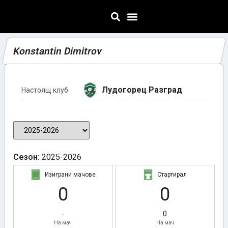
Konstantin Dimitrov
Лудогорец Разград
Настоящ клуб
Сезон:
2025-2026
Изиграни мачове
Стартирал
0
0
-
0
На мач
На мач