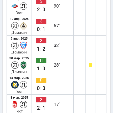
З
90`
2:0
Гост
19 апр. 2025
З
67`
0:1
Домакин
7 апр. 2025
З
32`
1:2
Домакин
30 мар. 2025
П
28`
1:0
Домакин
14 мар. 2025
Р
0:0
Гост
8 мар. 2025
З
17`
2:1
Гост