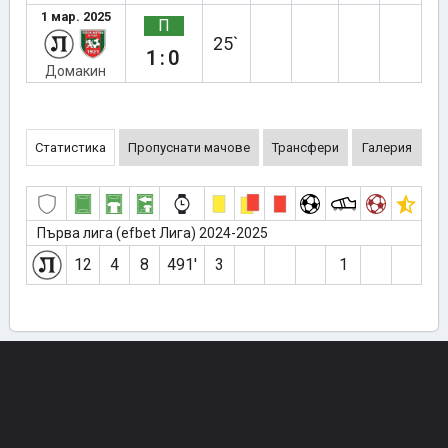
1 мар. 2025
П
25`
1:0
Домакин
Статистика
Пропуснати мачове
Трансфери
Галерия
Първа лига (efbet Лига) 2024-2025
12
4
8
491′
3
1