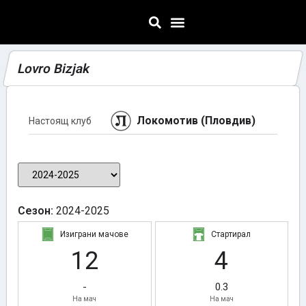
Lovro Bizjak
Локомотив (Пловдив)
Настоящ клуб
Сезон:
2024-2025
Изиграни мачове
Стартирал
12
4
-
0.3
На мач
На мач