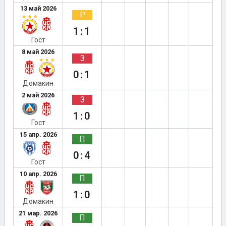
13 май 2026
Р
1:1
Гост
8 май 2026
З
0:1
Домакин
2 май 2026
З
1:0
Гост
15 апр. 2026
П
0:4
Гост
10 апр. 2026
П
1:0
Домакин
21 мар. 2026
П