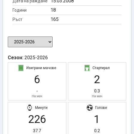
15.03.2008
Дата на раждане
18
Години
165
Ръст
Сезон:
2025-2026
Изиграни мачове
Стартирал
6
2
-
0.3
На мач
На мач
Минути
Голове
226
1
37.7
0.2