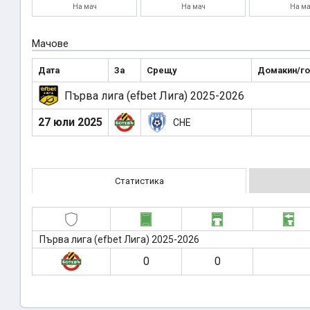
На мач
На мач
На ма
Мачове
Дата
За
Срещу
Домакин/го
Първа лига (efbet Лига) 2025-2026
27 юли 2025
CHE
Статистика
Първа лига (efbet Лига) 2025-2026
0
0