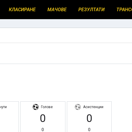
КЛАСИРАНЕ
МАЧОВЕ
РЕЗУЛТАТИ
ТРАНС
нути
Голове
Асистенции
0
0
0
0