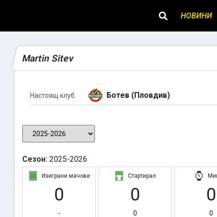
НОВИНИ
Martin Sitev
Ботев (Пловдив)
Настоящ клуб
Сезон:
2025-2026
Изиграни мачове
Стартирал
Ми
0
0
0
-
0
0