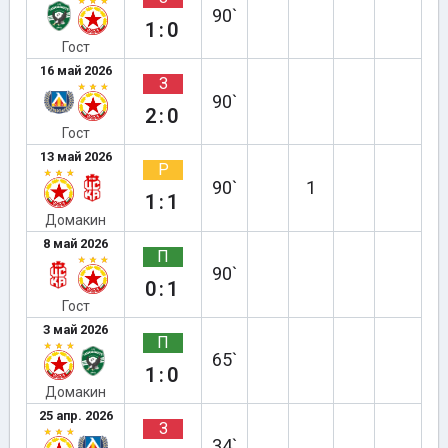
90`
1:0
Гост
16 май 2026
З
90`
2:0
Гост
13 май 2026
Р
90`
1
1:1
Домакин
8 май 2026
П
90`
0:1
Гост
3 май 2026
П
65`
1:0
Домакин
25 апр. 2026
З
34`