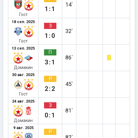
14`
1:1
Гост
18 сеп. 2025
З
32`
1:0
Гост
13 сеп. 2025
П
86`
3:1
Домакин
30 авг. 2025
Р
45`
2:2
Гост
24 авг. 2025
З
81`
0:1
Домакин
9 авг. 2025
Р
82`