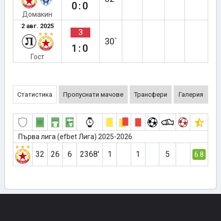
0:0
Домакин
2 авг. 2025
З
30`
1:0
Гост
Статистика
Пропуснати мачове
Трансфери
Галерия
Първа лига (efbet Лига) 2025-2026
32
26
6
2368′
1
1
5
6.8