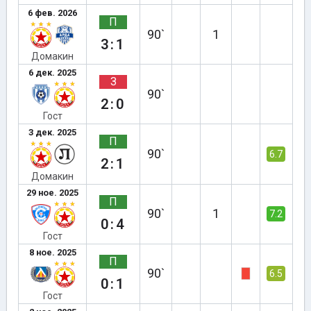
6 фев. 2026
П
90`
1
3:1
Домакин
6 дек. 2025
З
90`
2:0
Гост
3 дек. 2025
П
90`
6.7
2:1
Домакин
29 ное. 2025
П
90`
1
7.2
0:4
Гост
8 ное. 2025
П
90`
6.5
0:1
Гост