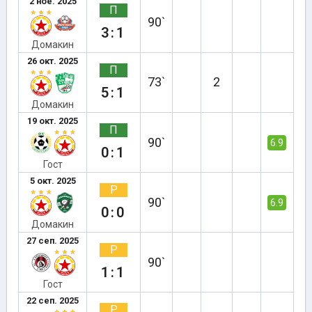
2 ное. 2025
П
90`
3:1
Домакин
26 окт. 2025
П
73`
2
5:1
Домакин
19 окт. 2025
П
90`
6.9
0:1
Гост
5 окт. 2025
Р
90`
6.9
0:0
Домакин
27 сеп. 2025
Р
90`
1:1
Гост
22 сеп. 2025
Р