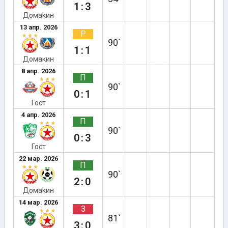
1:3
Домакин
13 апр. 2026
Р
90`
1:1
Домакин
8 апр. 2026
П
90`
0:1
Гост
4 апр. 2026
П
90`
0:3
Гост
22 мар. 2026
П
90`
2:0
Домакин
14 мар. 2026
З
81`
3:0