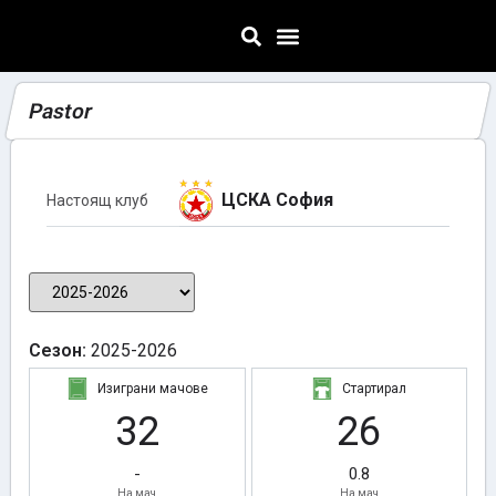
Pastor
ЦСКА София
Настоящ клуб
Сезон:
2025-2026
Изиграни мачове
Стартирал
32
26
-
0.8
На мач
На мач