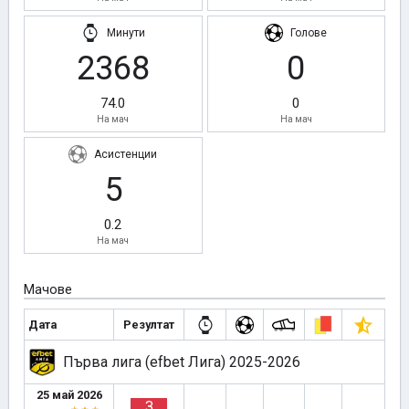
Минути
Голове
2368
0
74.0
0
На мач
На мач
Асистенции
5
0.2
На мач
Мачове
Дата
Резултат
Първа лига (efbet Лига) 2025-2026
25 май 2026
З