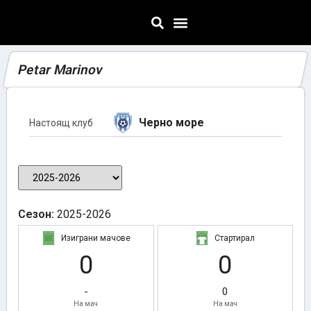
Petar Marinov
Черно море
Настоящ клуб
Сезон:
2025-2026
Изиграни мачове
Стартирал
0
0
-
0
На мач
На мач