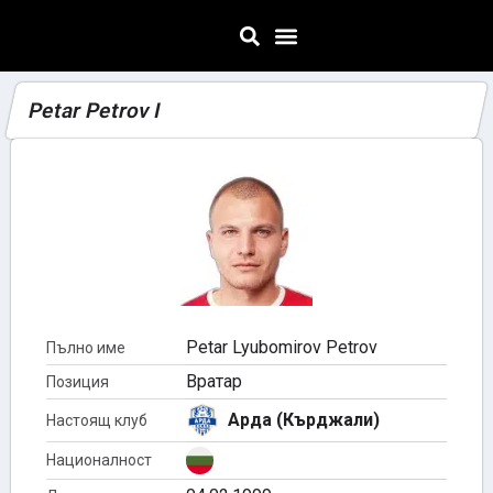
Petar Petrov I
Petar Lyubomirov Petrov
Пълно име
Вратар
Позиция
Арда (Кърджали)
Настоящ клуб
Националност