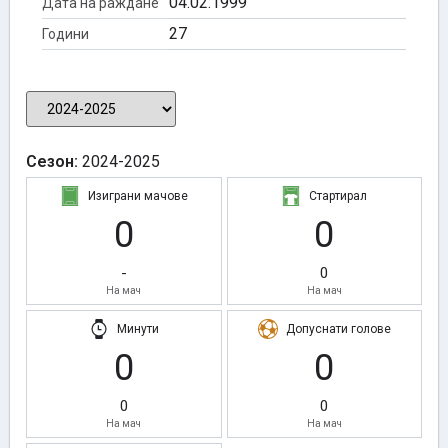
04.02.1999
Дата на раждане
27
Години
Сезон:
2024-2025
Изиграни мачове
Стартирал
0
0
-
0
На мач
На мач
Минути
Допуснати голове
0
0
0
0
На мач
На мач