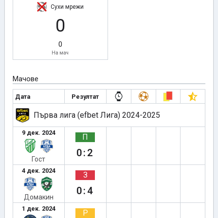
Сухи мрежи
0
0
На мач
Мачове
Дата
Резултат
Първа лига (efbet Лига) 2024-2025
9 дек. 2024
П
0:2
Гост
4 дек. 2024
З
0:4
Домакин
1 дек. 2024
Р