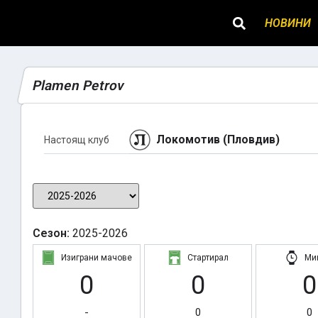
НОВИНИ
Plamen Petrov
Локомотив (Пловдив)
Настоящ клуб
Сезон:
2025-2026
Изиграни мачове
Стартирал
Ми
0
0
0
-
0
0