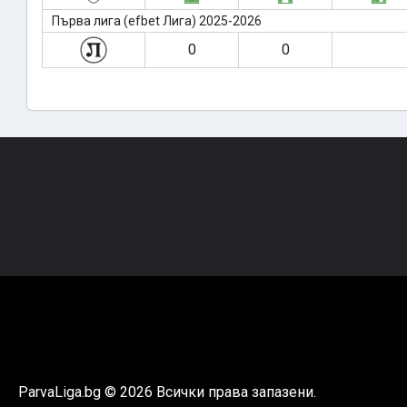
Първа лига (efbet Лига) 2025-2026
0
0
ParvaLiga.bg © 2026 Всички права запазени.