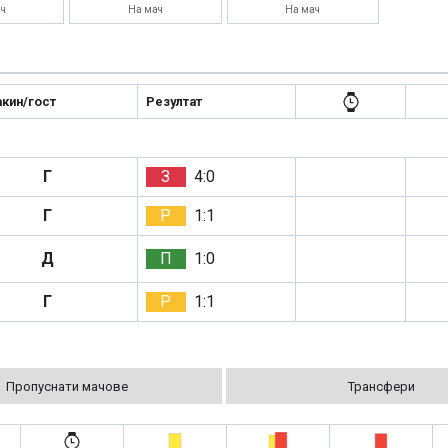
ч
На мач
На мач
кин/гост
Резултат
Г
З
4:0
Г
Р
1:1
Д
П
1:0
Г
Р
1:1
Пропуснати мачове
Трансфери