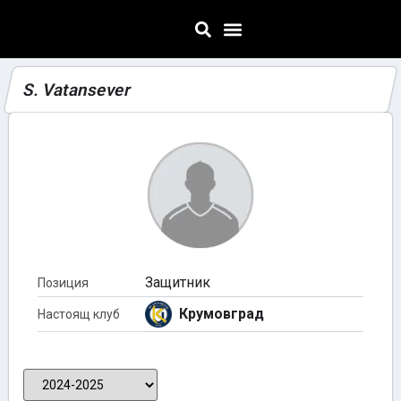
S. Vatansever
Защитник
Позиция
Крумовград
Настоящ клуб