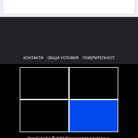
КОНТАКТИ
ОБЩИ УСЛОВИЯ
ПОВЕРИТЕЛНОСТ