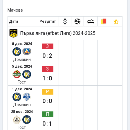
Мачове
Дата
Резултат
Първа лига (efbet Лига) 2024-2025
8 дек. 2024
З
0:2
Домакин
5 дек. 2024
З
1:0
Гост
1 дек. 2024
Р
0:0
Домакин
25 ное. 2024
П
0:1
Гост