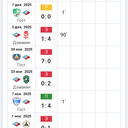
7 дек. 2025
Р
1`
0:0
Гост
3 дек. 2025
З
90`
1:4
Домакин
30 ное. 2025
З
7:0
Гост
23 ное. 2025
З
0:2
Домакин
7 ное. 2025
П
1`
1:4
Гост
1 ное. 2025
З