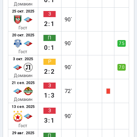
0:1
Домакин
25 окт. 2025
З
90`
2:1
Гост
20 окт. 2025
П
90`
7.5
0:1
Гост
3 окт. 2025
Р
90`
7.0
2:2
Домакин
21 сеп. 2025
З
72`
1:3
Домакин
13 сеп. 2025
З
90`
3:1
Гост
29 авг. 2025
П