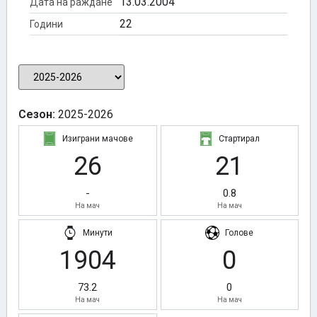
13.03.2004
Дата на раждане
22
Години
Сезон:
2025-2026
Изиграни мачове
Стартирал
26
21
-
0.8
На мач
На мач
Минути
Голове
1904
0
73.2
0
На мач
На мач