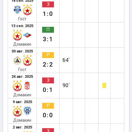
18 сеп. 2025
З
1:0
Гост
13 сеп. 2025
П
3:1
Домакин
30 авг. 2025
Р
64`
2:2
Гост
24 авг. 2025
З
90`
0:1
Домакин
9 авг. 2025
Р
0:0
Домакин
2 авг. 2025
З