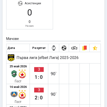
Асистенции
0
0
На мач
Мачове
Дата
Резултат
Първа лига (efbet Лига) 2025-2026
25 май 2026
З
90`
1:0
Гост
16 май 2026
З
90`
2:0
Гост