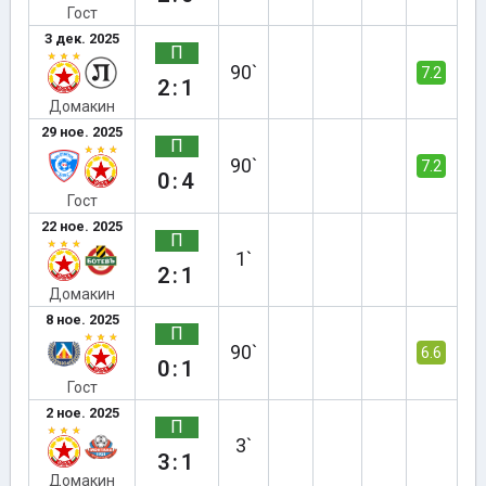
Гост
3 дек. 2025
П
90`
7.2
2:1
Домакин
29 ное. 2025
П
90`
7.2
0:4
Гост
22 ное. 2025
П
1`
2:1
Домакин
8 ное. 2025
П
90`
6.6
0:1
Гост
2 ное. 2025
П
3`
3:1
Домакин