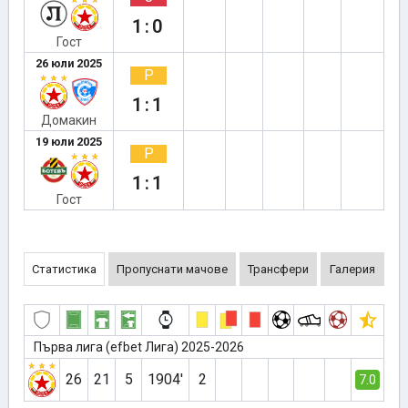
1:0
Гост
26 юли 2025
Р
1:1
Домакин
19 юли 2025
Р
1:1
Гост
Статистика
Пропуснати мачове
Трансфери
Галерия
Първа лига (efbet Лига) 2025-2026
26
21
5
1904′
2
7.0