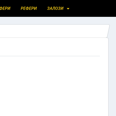
ФЕРИ
РЕФЕРИ
ЗАЛОЗИ