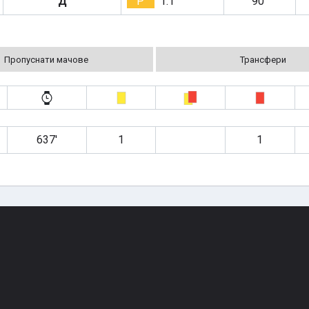
Д
Р
1:1
90`
Пропуснати мачове
Трансфери
637′
1
1