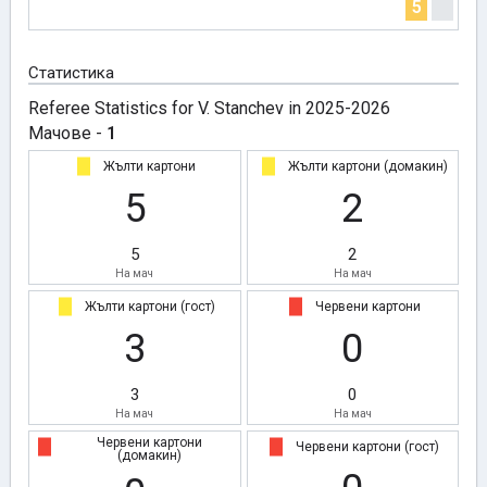
5
Статистика
Referee Statistics for V. Stanchev in 2025-2026
Мачове -
1
Жълти картони
Жълти картони (домакин)
5
2
5
2
На мач
На мач
Жълти картони (гост)
Червени картони
3
0
3
0
На мач
На мач
Червени картони
Червени картони (гост)
(домакин)