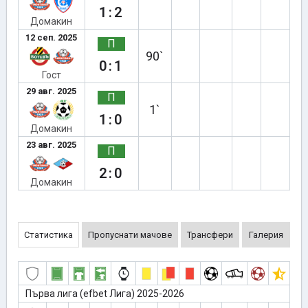
1:2
Домакин
12 сеп. 2025
П
90`
0:1
Гост
29 авг. 2025
П
1`
1:0
Домакин
23 авг. 2025
П
2:0
Домакин
Статистика
Пропуснати мачове
Трансфери
Галерия
Първа лига (efbet Лига) 2025-2026