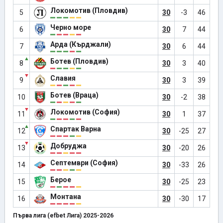
Локомотив (Пловдив)
5
30
-3
46
Черно море
6
30
7
44
Арда (Кърджали)
7
30
6
44
▲
Ботев (Пловдив)
8
30
3
40
▼
Славия
9
30
3
39
Ботев (Враца)
10
30
-2
38
▼
Локомотив (София)
11
30
1
37
▲
Спартак Варна
12
30
-25
27
▼
Добруджа
13
30
-20
26
Септември (София)
14
30
-33
26
Берое
15
30
-25
23
Монтана
16
30
-30
17
Първа лига (efbet Лига) 2025-2026