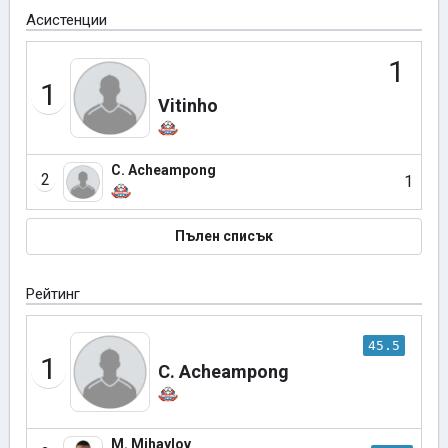
Асистенции
1
1
Vitinho
C. Acheampong
2
1
Пълен списък
Рейтинг
45.5
1
C. Acheampong
M. Mihaylov