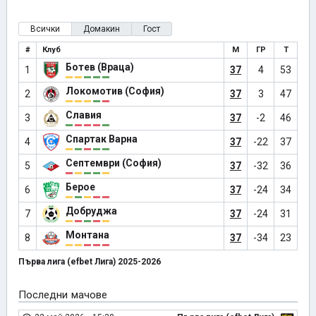
Всички
Домакин
Гост
#
Клуб
М
ГР
Т
Ботев (Враца)
1
37
4
53
Локомотив (София)
2
37
3
47
Славия
3
37
-2
46
Спартак Варна
4
37
-22
37
Септември (София)
5
37
-32
36
Берое
6
37
-24
34
Добруджа
7
37
-24
31
Монтана
8
37
-34
23
Първа лига (efbet Лига) 2025-2026
Последни мачове