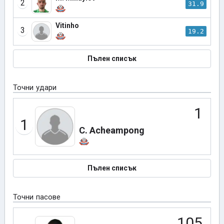
2
31.9
Vitinho
3
19.2
Пълен списък
Точни удари
1
1
C. Acheampong
Пълен списък
Точни пасове
105