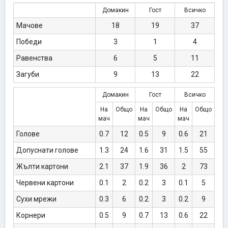
Домакин
Гост
Всичко
Мачове
18
19
37
Победи
3
1
4
Равенства
6
5
11
Загуби
9
13
22
Домакин
Гост
Всичко
На
Общо
На
Общо
На
Общо
мач
мач
мач
Голове
0.7
12
0.5
9
0.6
21
Допуснати голове
1.3
24
1.6
31
1.5
55
Жълти картони
2.1
37
1.9
36
2
73
Червени картони
0.1
2
0.2
3
0.1
5
Сухи мрежи
0.3
6
0.2
3
0.2
9
Корнери
0.5
9
0.7
13
0.6
22