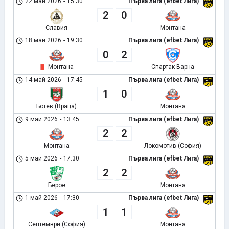
22 май 2026
-
15:30
Първа лига (efbet Лига)
2
0
Славия
Монтана
18 май 2026
-
19:30
Първа лига (efbet Лига)
0
2
Монтана
Спартак Варна
14 май 2026
-
17:45
Първа лига (efbet Лига)
1
0
Ботев (Враца)
Монтана
9 май 2026
-
13:45
Първа лига (efbet Лига)
2
2
Монтана
Локомотив (София)
5 май 2026
-
17:30
Първа лига (efbet Лига)
2
2
Берое
Монтана
1 май 2026
-
17:30
Първа лига (efbet Лига)
1
1
Септември (София)
Монтана