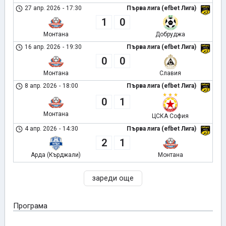
27 апр. 2026
-
17:30
Първа лига (efbet Лига)
1
0
Монтана
Добруджа
16 апр. 2026
-
19:30
Първа лига (efbet Лига)
0
0
Монтана
Славия
8 апр. 2026
-
18:00
Първа лига (efbet Лига)
0
1
Монтана
ЦСКА София
4 апр. 2026
-
14:30
Първа лига (efbet Лига)
2
1
Арда (Кърджали)
Монтана
зареди още
Програма