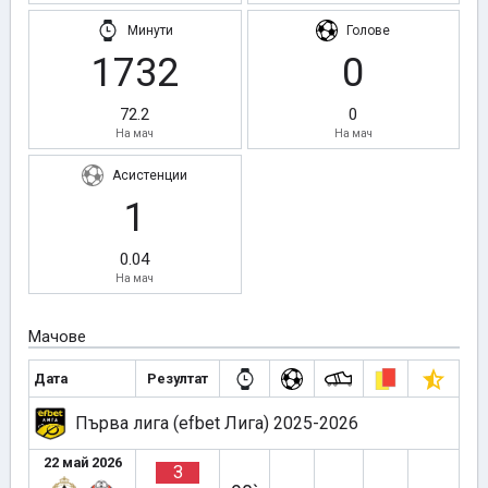
Минути
Голове
1732
0
72.2
0
На мач
На мач
Асистенции
1
0.04
На мач
Мачове
Дата
Резултат
Първа лига (efbet Лига) 2025-2026
22 май 2026
З