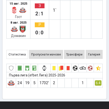
15 авг. 2025
З
1`
2:1
Гост
8 авг. 2025
Р
0:0
Домакин
Статистика
Пропуснати мачове
Трансфери
Галерия
Първа лига (efbet Лига) 2025-2026
24
19
5
1732′
2
1
6.4