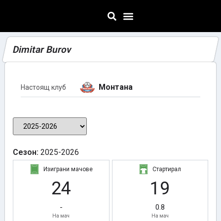
Dimitar Burov
Монтана
Настоящ клуб
Сезон:
2025-2026
Изиграни мачове
Стартирал
24
19
-
0.8
На мач
На мач