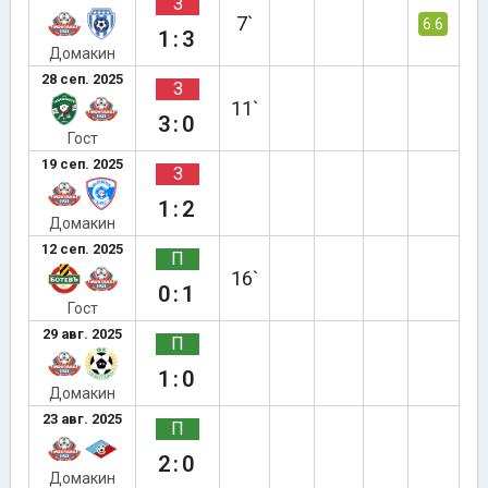
З
7`
6.6
1:3
Домакин
28 сеп. 2025
З
11`
3:0
Гост
19 сеп. 2025
З
1:2
Домакин
12 сеп. 2025
П
16`
0:1
Гост
29 авг. 2025
П
1:0
Домакин
23 авг. 2025
П
2:0
Домакин