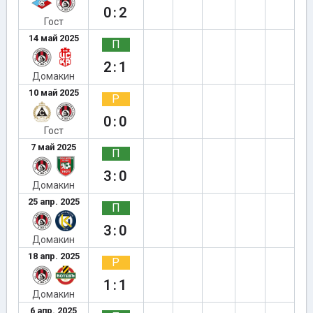
0:2
Гост
14 май 2025
П
2:1
Домакин
10 май 2025
Р
0:0
Гост
7 май 2025
П
3:0
Домакин
25 апр. 2025
П
3:0
Домакин
18 апр. 2025
Р
1:1
Домакин
6 апр. 2025