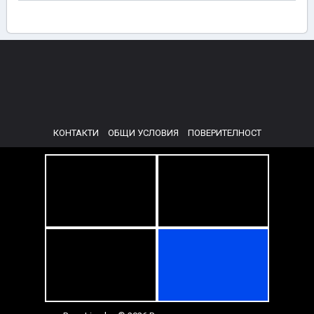
КОНТАКТИ
ОБЩИ УСЛОВИЯ
ПОВЕРИТЕЛНОСТ