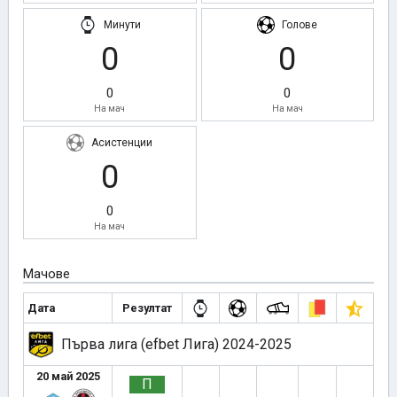
Минути
Голове
0
0
0
0
На мач
На мач
Асистенции
0
0
На мач
Мачове
Дата
Резултат
Първа лига (efbet Лига) 2024-2025
20 май 2025
П