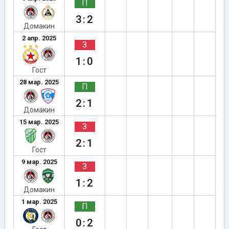
П
3:2
Домакин
2 апр. 2025
З
1:0
Гост
28 мар. 2025
П
2:1
Домакин
15 мар. 2025
З
2:1
Гост
9 мар. 2025
З
1:2
Домакин
1 мар. 2025
П
0:2