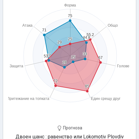
Прогноза
Двоен шанс : равенство или Lokomotiv Plovdiv