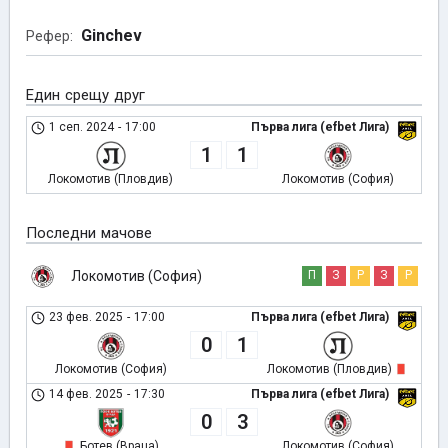
Ginchev
Рефер:
Един срещу друг
1 сеп. 2024
-
17:00
Първа лига (efbet Лига)
1
1
Локомотив (Пловдив)
Локомотив (София)
Последни мачове
Локомотив (София)
П
З
Р
З
Р
23 фев. 2025
-
17:00
Първа лига (efbet Лига)
0
1
Локомотив (София)
Локомотив (Пловдив)
14 фев. 2025
-
17:30
Първа лига (efbet Лига)
0
3
Ботев (Враца)
Локомотив (София)